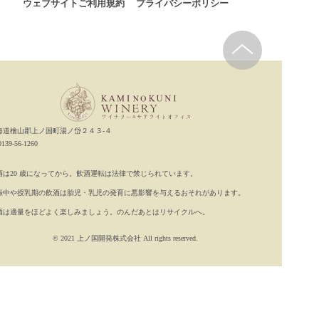
ウェブサイトご利用規約
プライバシーポリシー
海道檜山郡上ノ国町湯ノ岱２４３-４
.0139-56-1260
酒は20 歳になってから。飲酒運転は法律で禁じられています。
娠中や授乳期の飲酒は胎児・乳児の発育に悪影響を与えるおそれがあります。
酒は適量をほどよく楽しみましょう。のんだあとはリサイクルへ。
© 2021 上ノ国開発株式会社 All rights reserved.