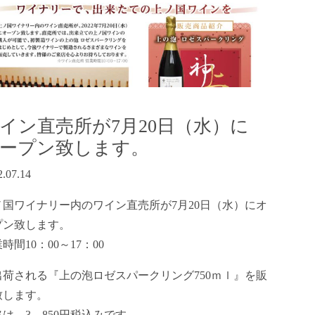
イン直売所が7月20日（水）に
ープン致します。
2.07.14
ノ国ワイナリー内のワイン直売所が7月20日（水）にオ
プン致します。
時間10：00～17：00
出荷される『上の泡ロゼスパークリング750ｍｌ』を販
致します。
は、3，850円税込みです。