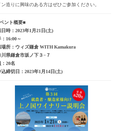
イン造りに興味のある方はぜひご参加ください。
イベント概要■
日時：2023年1月21日(土)
：16:00～
場所：ウィズ鎌倉 WITH Kamakura
奈川県鎌倉市坂ノ下３−７
：20名
込締切日：2023年1月14日(土)