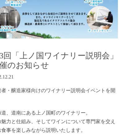
3回「上ノ国ワイナリー説明会」
催のお知らせ
2.12.21
農者・醸造家様向けのワイナリー説明会イベントを開
。
海道、道南にある上ノ国町のワイナリー。
の魅力と仕組み、そしてワインについて専門家を交え
お食事を楽しみながら説明いたします。