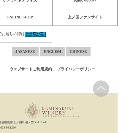
サテライトオフィス
お問い合わせ
ONLINE SHOP
上ノ国ファンサイト
でお越しの際は
JAPANESE
ENGLISH
CHINESE
ウェブサイトご利用規約
プライバシーポリシー
海道檜山郡上ノ国町湯ノ岱２４３-４
.0139-56-1260